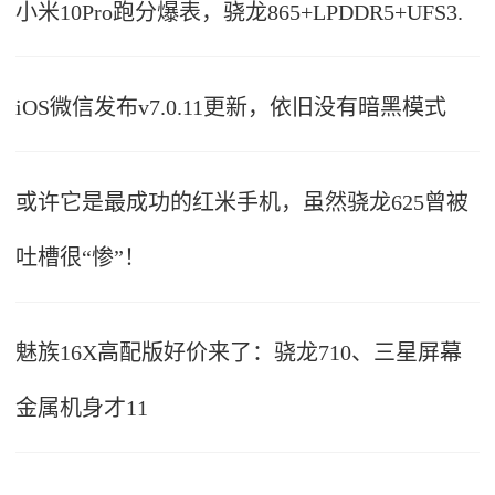
小米10Pro跑分爆表，骁龙865+LPDDR5+UFS3.
iOS微信发布v7.0.11更新，依旧没有暗黑模式
或许它是最成功的红米手机，虽然骁龙625曾被
吐槽很“惨”！
魅族16X高配版好价来了：骁龙710、三星屏幕
金属机身才11