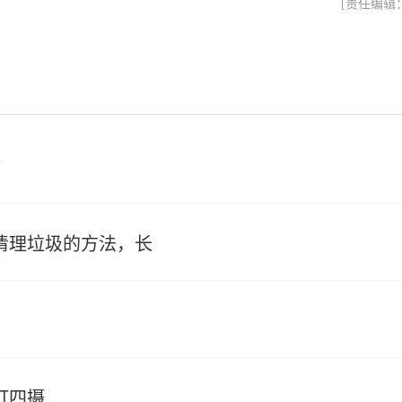
[责任编辑
？
确清理垃圾的方法，长
主打四摄