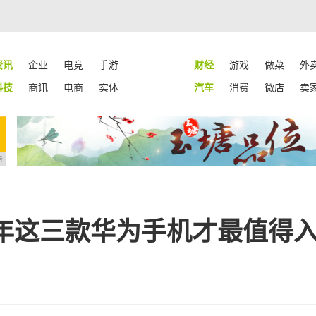
资讯
企业
电竞
手游
财经
游戏
做菜
外
科技
商讯
电商
实体
汽车
消费
微店
卖
告
年这三款华为手机才最值得