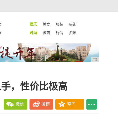
卖
娱乐
美食
服装
头饰
家
时尚
微商
行情
资讯
广告
入手，性价比极高
微信
微博
空间