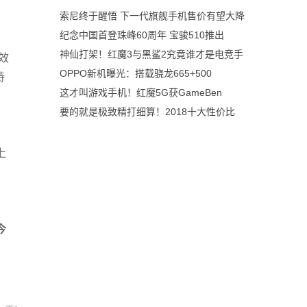
索尼终于醒悟 下一代旗舰手机售价有望大降
纪念中国首登珠峰60周年 宝骏510推出
神仙打架！红魔3与黑鲨2究竟谁才是电竞手
效
OPPO新机曝光：搭载骁龙665+500
持
这才叫游戏手机！红魔5G获GameBen
要的就是极致精打细算！2018十大性价比
上
今