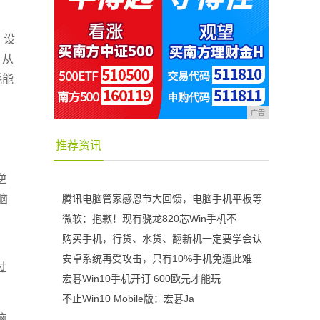
，设
。从
耗能
广告
推荐资讯
逆
脑
腾讯电脑管家感恩节大回馈，电脑手机平板等
微软：抱歉！现有骁龙820芯Win手机不
购买手机，行货、水货、翻新机一定要学会认
安卓系统再受攻击，只有10%手机免遭此难
过
宏碁Win10手机开订 600欧元才能玩
不止Win10 Mobile版：宏碁Ja
脑