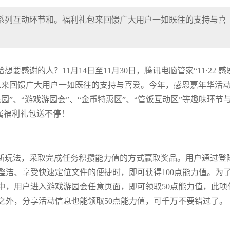
设置系列互动环节和。福利礼包来回馈广大用户一如既往的支持与喜
感谢的人？11月14日至11月30日，腾讯电脑管家“11·22 感
包来回馈广大用户一如既往的支持与喜爱。今年，感恩嘉年华活
”、“游戏游园会”、“金币特惠区”、“管饭互动区”等趣味环节
专属福利礼包送不停！
新玩法，采取完成任务积攒能力值的方式赢取奖品。用户通过登
整洁、享受快速定位文件的便捷时，即可获得100点能力值。为
中，用户进入游戏游园会任意页面，即可领取50点能力值，此项
之外，分享活动信息也能领取50点能力值，可千万不要错过了。