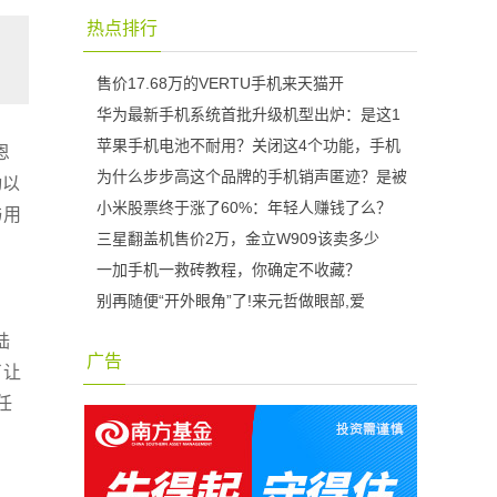
热点排行
售价17.68万的VERTU手机来天猫开
华为最新手机系统首批升级机型出炉：是这1
苹果手机电池不耐用？关闭这4个功能，手机
恩
为什么步步高这个品牌的手机销声匿迹？是被
动以
小米股票终于涨了60%：年轻人赚钱了么？
与用
三星翻盖机售价2万，金立W909该卖多少
一加手机一救砖教程，你确定不收藏？
别再随便“开外眼角”了!来元哲做眼部,爱
陆
广告
了让
任