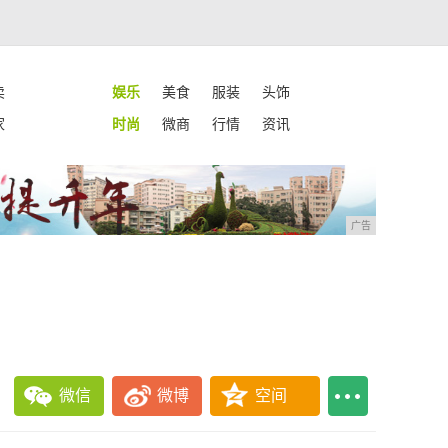
卖
娱乐
美食
服装
头饰
家
时尚
微商
行情
资讯
广告
！
微信
微博
空间