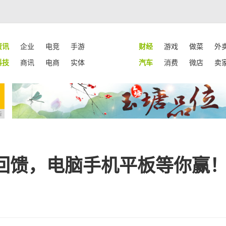
资讯
企业
电竞
手游
财经
游戏
做菜
外
科技
商讯
电商
实体
汽车
消费
微店
卖
告
回馈，电脑手机平板等你赢