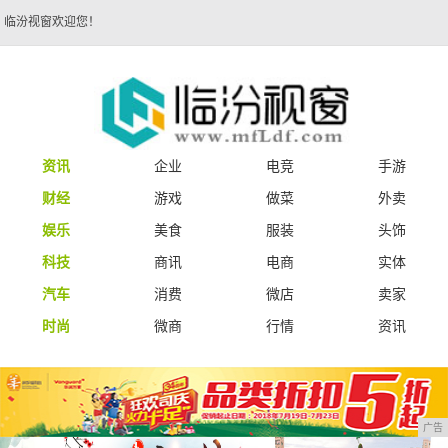
临汾视窗欢迎您！
资讯
企业
电竞
手游
财经
游戏
做菜
外卖
娱乐
美食
服装
头饰
科技
商讯
电商
实体
汽车
消费
微店
卖家
时尚
微商
行情
资讯
广告