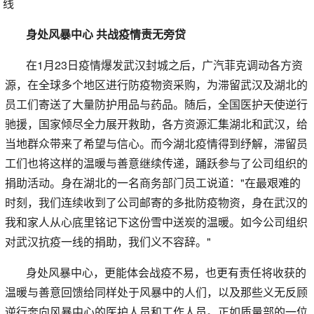
身处风暴中心 共战疫情责无旁贷
在1月23日疫情爆发武汉封城之后，广汽菲克调动各方资
源，在全球多个地区进行防疫物资采购，为滞留武汉及湖北的
员工们寄送了大量防护用品与药品。随后，全国医护天使逆行
驰援，国家倾尽全力展开救助，各方资源汇集湖北和武汉，给
当地群众带来了希望与信心。而今湖北疫情得到纾解，滞留员
工们也将这样的温暖与善意继续传递，踊跃参与了公司组织的
捐助活动。身在湖北的一名商务部门员工说道："在最艰难的
时刻，我们连续收到了公司邮寄的多批防疫物资，身在武汉的
我和家人从心底里铭记下这份雪中送炭的温暖。如今公司组织
对武汉抗疫一线的捐助，我们义不容辞。"
身处风暴中心，更能体会战疫不易，也更有责任将收获的
温暖与善意回馈给同样处于风暴中的人们，以及那些义无反顾
逆行奔向风暴中心的医护人员和工作人员。正如质量部的一位