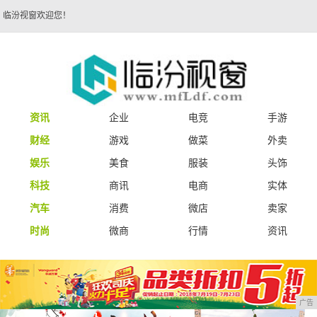
临汾视窗欢迎您！
资讯
企业
电竞
手游
财经
游戏
做菜
外卖
娱乐
美食
服装
头饰
科技
商讯
电商
实体
汽车
消费
微店
卖家
时尚
微商
行情
资讯
广告