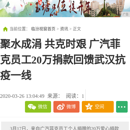
广告
当前位置：
临汾视窗首页
>
资讯
> 正文
聚水成涓 共克时艰 广汽菲
克员工20万捐款回馈武汉抗
疫一线
2020-03-26 13:04:49
来源：
阅读：1
微信
微博
空间
3月17日，来自广汽菲克员工个人捐赠的20万爱心捐款