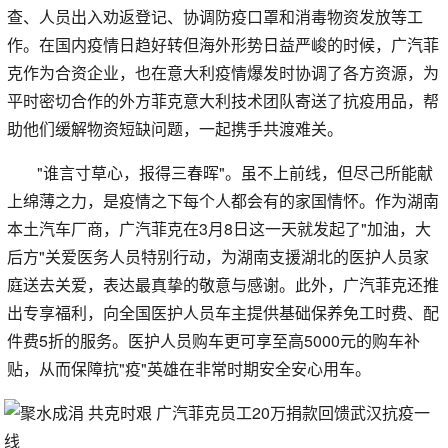
查、人员出入劝返登记、协调防疫口罩和消毒物资发放等工
作。在国内疫情日趋好转但海外形势日益严峻的时候，广汽菲
克作为合资企业，也在意大利疫情爆发时协调了各方资源，为
平时密切合作的外方菲克意大利技术团队寄送了抗疫用品，帮
助他们缓解物资短缺问题，一起携手共渡难关。
"谁言寸草心，报得三春晖"。虽不上前线，但尽己所能献
上绵薄之力，是疫情之下每个人都会有的家国情怀。作为湖南
本土汽车厂商，广汽菲克在3月8日这一天就发起了"加油，大
后方"关爱医务人员特别行动，为湖南支援湖北的医护人员家
庭送去关爱，表达最真挚的敬意与感谢。此外，广汽菲克还推
出专享福利，向全国医护人员车主提供基础保养免工时费、配
件费5折的服务。医护人员购车更可享至高5000元的购车补
贴，从而保障抗"疫"英雄在非常时期安全安心用车。