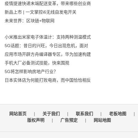
疫情提速快递末端配送变革，带来哪些创业商
新品上市 | 一文掌控i6无线自发电开关
未来世界：区块链+物联网
小米推出米家电子体温计：支持两种测温模式
5G话题：昔日的兴旺，今日出现危机，面对
应用市场开辟方舟编译器专区，华为加速构建
手机大厂必备测试技能，快来围观
5G将怎样影响房地产行业？
日本实体店为何能打败电商，而中国恰恰相反
网站首页
|
关于我们
|
联系我们
|
老板地图
|
版权声明
|
广告预定
|
网站地图