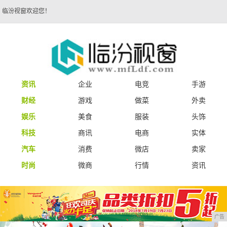
临汾视窗欢迎您！
资讯
企业
电竞
手游
财经
游戏
做菜
外卖
娱乐
美食
服装
头饰
科技
商讯
电商
实体
汽车
消费
微店
卖家
时尚
微商
行情
资讯
广告