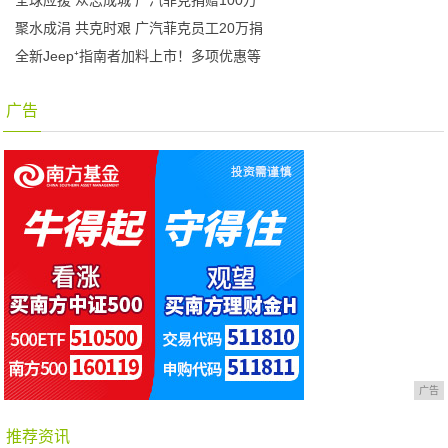
全球应援 众志成城 广汽菲克捐赠100万
聚水成涓 共克时艰 广汽菲克员工20万捐
全新Jeep⁺指南者加料上市！多项优惠等
广告
广告
推荐资讯