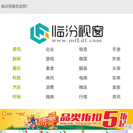
临汾视窗欢迎您！
资讯
企业
电竞
手游
财经
游戏
做菜
外卖
娱乐
美食
服装
头饰
科技
商讯
电商
实体
汽车
消费
微店
卖家
时尚
微商
行情
资讯
广告