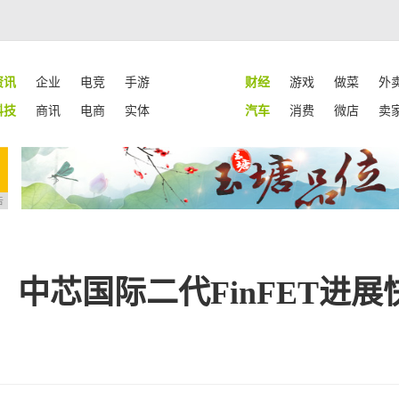
资讯
企业
电竞
手游
财经
游戏
做菜
外
科技
商讯
电商
实体
汽车
消费
微店
卖
告
中芯国际二代FinFET进展