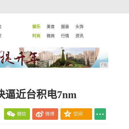
卖
娱乐
美食
服装
头饰
家
时尚
微商
行情
资讯
广告
快逼近台积电7nm
微信
微博
空间