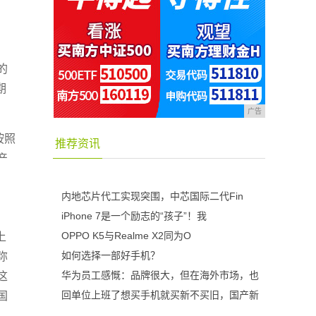
的
期
广告
按照
推荐资讯
产
内地芯片代工实现突围，中芯国际二代Fin
iPhone 7是一个励志的“孩子”！我
OPPO K5与Realme X2同为O
上
如何选择一部好手机？
弥
华为员工感慨：品牌很大，但在海外市场，也
这
回单位上班了想买手机就买新不买旧，国产新
国