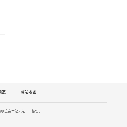
预定
|
网站地图
数据庞杂本站无法一一核实，